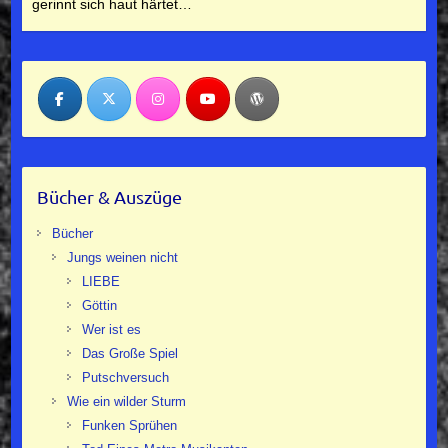
gerinnt sich haut härtet…
Bücher & Auszüge
Bücher
Jungs weinen nicht
LIEBE
Göttin
Wer ist es
Das Große Spiel
Putschversuch
Wie ein wilder Sturm
Funken Sprühen