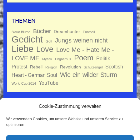
THEMEN
Bücher
Dreamhunter
Blaue Blume
Football
Gedicht
Jungs weinen nicht
Gott
Liebe
Love
Love Me - Hate Me -
Poem
LOVE ME
Politik
Mystik
Orgasmus
Protest
Scottish
Rebell
Revolution
Religion
Schutzengel
Wie ein wilder Sturm
Heart - German Soul
YouTube
World Cup 2014
Cookie-Zustimmung verwalten
Datenschutz
Wir verwenden Cookies, um unsere Website und unseren Service zu
Impressum
optimieren.
Cookie-Richtlinie (EU)