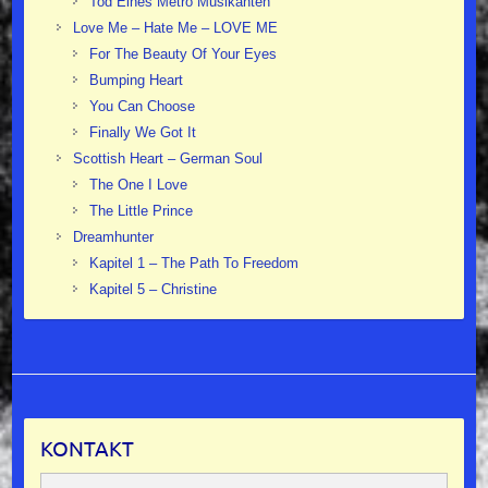
Tod Eines Metro Musikanten
Love Me – Hate Me – LOVE ME
For The Beauty Of Your Eyes
Bumping Heart
You Can Choose
Finally We Got It
Scottish Heart – German Soul
The One I Love
The Little Prince
Dreamhunter
Kapitel 1 – The Path To Freedom
Kapitel 5 – Christine
KONTAKT