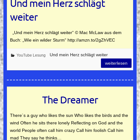
Und mein Herz schlägt
weiter
„Und mein Herz schlägt weiter“ © Mac McLaw aus dem
Buch: „Wie ein wilder Sturm“ http://amzn.to/2gZhVEC
Und mein Herz schlägt weiter
YouTube Lesung
weiterlesen
The Dreamer
There´s a guy who likes the sun Who likes the birds and the
wind Often he sits there lonely Reflecting on God and the
world People often call him crazy Call him foolish Call him
mad They say he thinks…