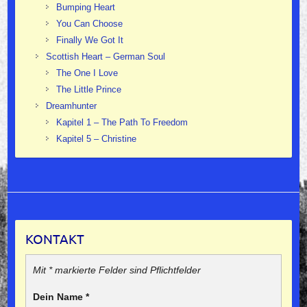
Bumping Heart
You Can Choose
Finally We Got It
Scottish Heart – German Soul
The One I Love
The Little Prince
Dreamhunter
Kapitel 1 – The Path To Freedom
Kapitel 5 – Christine
KONTAKT
Mit * markierte Felder sind Pflichtfelder
Dein Name
*