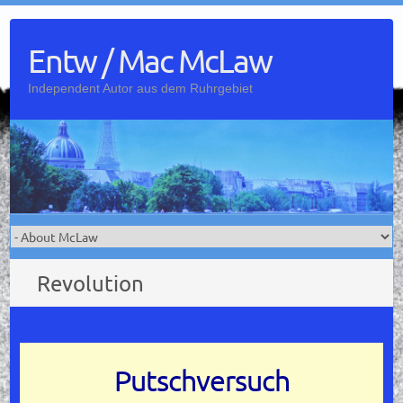
Skip
to
Entw / Mac McLaw
content
Independent Autor aus dem Ruhrgebiet
Revolution
Putschversuch