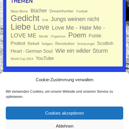
THEMEN
Bücher
Dreamhunter
Blaue Blume
Football
Gedicht
Jungs weinen nicht
Gott
Liebe
Love
Love Me - Hate Me -
Poem
LOVE ME
Politik
Mystik
Orgasmus
Protest
Scottish
Rebell
Revolution
Religion
Schutzengel
Wie ein wilder Sturm
Heart - German Soul
YouTube
World Cup 2014
Cookie-Zustimmung verwalten
Datenschutz
Wir verwenden Cookies, um unsere Website und unseren Service zu
Impressum
optimieren.
Cookie-Richtlinie (EU)
Cookies akzeptieren
Ablehnen