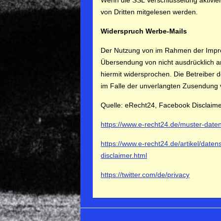
Wenn die SSL Verschlüsselung aktiviert
von Dritten mitgelesen werden.
Widerspruch Werbe-Mails
Der Nutzung von im Rahmen der Impres
Übersendung von nicht ausdrücklich a
hiermit widersprochen. Die Betreiber d
im Falle der unverlangten Zusendung 
Quelle: eRecht24, Facebook Disclaime
https://www.e-recht24.de/muster-date
https://www.e-recht24.de/artikel/date
disclaimer.html
https://twitter.com/de/privacy