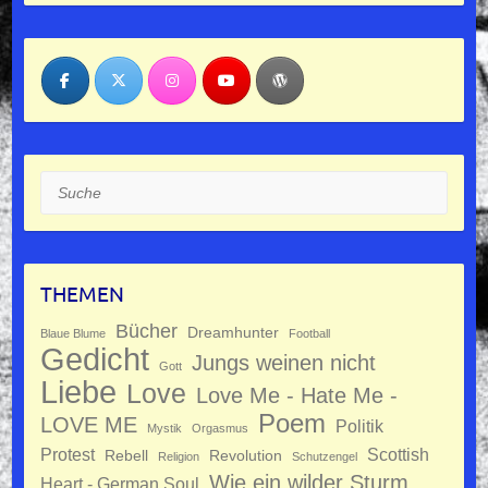
Suche
THEMEN
Bücher
Dreamhunter
Blaue Blume
Football
Gedicht
Jungs weinen nicht
Gott
Liebe
Love
Love Me - Hate Me -
Poem
LOVE ME
Politik
Mystik
Orgasmus
Protest
Scottish
Rebell
Revolution
Religion
Schutzengel
Wie ein wilder Sturm
Heart - German Soul