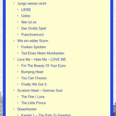
Jungs weinen nicht
LIEBE
Göttin
Wer ist es
Das Große Spiel
Putschversuch
Wie ein wilder Sturm
Funken Sprühen
Tod Eines Metro Musikanten
Love Me – Hate Me – LOVE ME
For The Beauty Of Your Eyes
Bumping Heart
You Can Choose
Finally We Got It
Scottish Heart – German Soul
The One I Love
The Little Prince
Dreamhunter
Kapitel 1 – The Path To Freedom