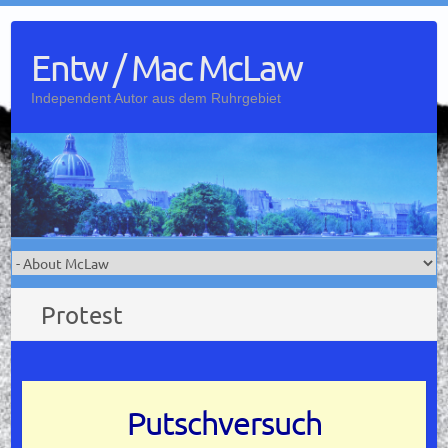
Skip
to
Entw / Mac McLaw
content
Independent Autor aus dem Ruhrgebiet
Protest
Putschversuch