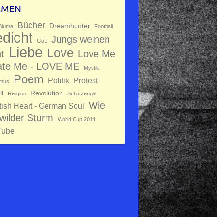
EMEN
Bücher
Dreamhunter
Blume
Football
dicht
Jungs weinen
Gott
Liebe
Love
ht
Love Me
ate Me - LOVE ME
Mystik
Poem
Politik
Protest
mus
ll
Revolution
Religion
Schutzengel
Wie
tish Heart - German Soul
 wilder Sturm
World Cup 2014
Tube