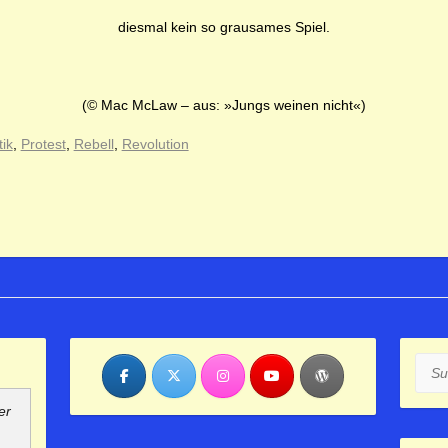
diesmal kein so grausames Spiel.
(© Mac McLaw – aus: »Jungs weinen nicht«)
tik
,
Protest
,
Rebell
,
Revolution
Such
er