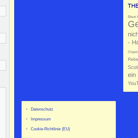
TH
Blaue 
Ge
nic
- H
Orgas
Rebe
Scot
ein
You
Datenschutz
Impressum
Cookie-Richtlinie (EU)