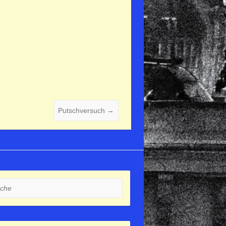
Putschversuch
→
e