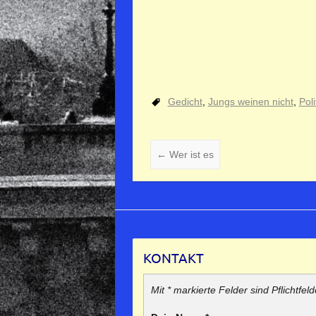
Gedicht
,
Jungs weinen nicht
,
Poli
←
Wer ist es
KONTAKT
Mit * markierte Felder sind Pflichtfeld