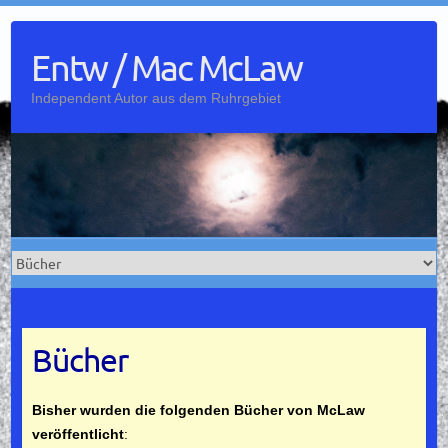
Skip
to
Entw / Mac McLaw
content
Independent Autor aus dem Ruhrgebiet
Bücher
Bisher wurden die folgenden Bücher von McLaw
veröffentlicht
: