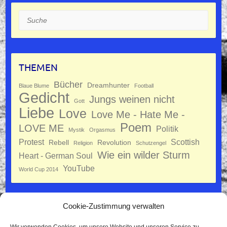
Suche
THEMEN
Bücher
Dreamhunter
Blaue Blume
Football
Gedicht
Jungs weinen nicht
Gott
Liebe
Love
Love Me - Hate Me -
Poem
LOVE ME
Politik
Mystik
Orgasmus
Protest
Scottish
Rebell
Revolution
Religion
Schutzengel
Wie ein wilder Sturm
Heart - German Soul
YouTube
World Cup 2014
Cookie-Zustimmung verwalten
Datenschutz