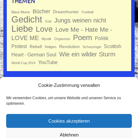
THEMEN
Bücher
Dreamhunter
Blaue Blume
Football
Gedicht
Jungs weinen nicht
Gott
Liebe
Love
Love Me - Hate Me -
Poem
LOVE ME
Politik
Mystik
Orgasmus
Protest
Scottish
Rebell
Revolution
Religion
Schutzengel
Wie ein wilder Sturm
Heart - German Soul
YouTube
World Cup 2014
Cookie-Zustimmung verwalten
Datenschutz
Wir verwenden Cookies, um unsere Website und unseren Service zu
Impressum
optimieren.
Cookie-Richtlinie (EU)
Cookies akzeptieren
Ablehnen