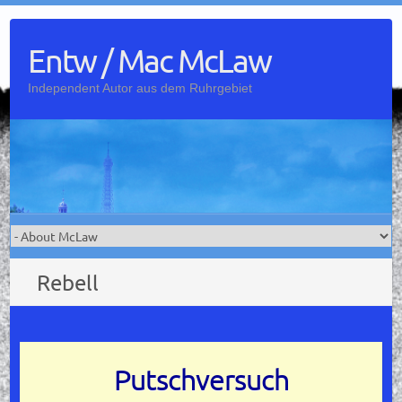
Skip
to
Entw / Mac McLaw
content
Independent Autor aus dem Ruhrgebiet
Rebell
Putschversuch