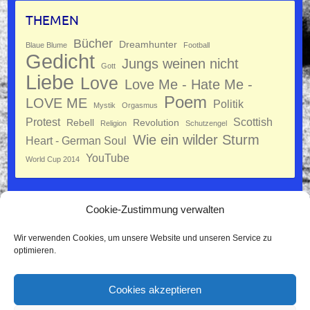
THEMEN
Bücher
Dreamhunter
Blaue Blume
Football
Gedicht
Jungs weinen nicht
Gott
Liebe
Love
Love Me - Hate Me -
Poem
LOVE ME
Politik
Mystik
Orgasmus
Protest
Scottish
Rebell
Revolution
Religion
Schutzengel
Wie ein wilder Sturm
Heart - German Soul
YouTube
World Cup 2014
Cookie-Zustimmung verwalten
Datenschutz
Wir verwenden Cookies, um unsere Website und unseren Service zu
Impressum
optimieren.
Cookie-Richtlinie (EU)
Cookies akzeptieren