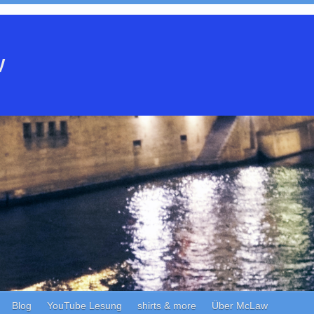
w
Blog
YouTube Lesung
shirts & more
Über McLaw