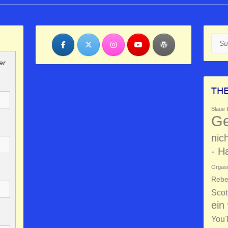
Such
er
TH
Blaue 
Ge
nic
- H
Orgas
Rebe
Scot
ein
You