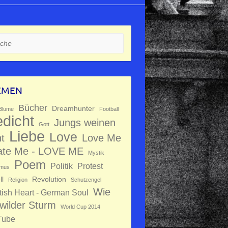
e
EMEN
Bücher
Dreamhunter
Blume
Football
dicht
Jungs weinen
Gott
Liebe
Love
ht
Love Me
ate Me - LOVE ME
Mystik
Poem
Politik
Protest
mus
ll
Revolution
Religion
Schutzengel
Wie
tish Heart - German Soul
 wilder Sturm
World Cup 2014
Tube