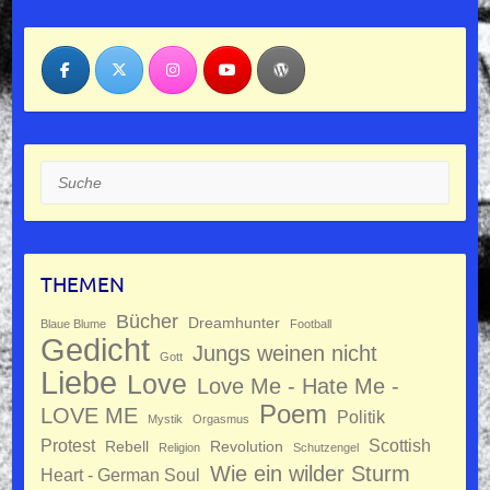
Suche
THEMEN
Bücher
Dreamhunter
Blaue Blume
Football
Gedicht
Jungs weinen nicht
Gott
Liebe
Love
Love Me - Hate Me -
Poem
LOVE ME
Politik
Mystik
Orgasmus
Protest
Scottish
Rebell
Revolution
Religion
Schutzengel
Wie ein wilder Sturm
Heart - German Soul