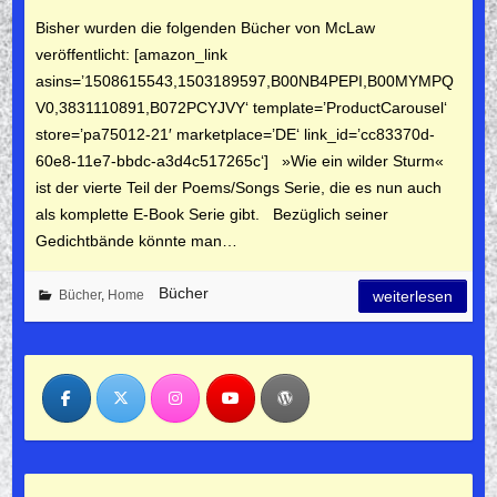
Bisher wurden die folgenden Bücher von McLaw
veröffentlicht: [amazon_link
asins=’1508615543,1503189597,B00NB4PEPI,B00MYMPQ
V0,3831110891,B072PCYJVY‘ template=’ProductCarousel‘
store=’pa75012-21′ marketplace=’DE‘ link_id=’cc83370d-
60e8-11e7-bbdc-a3d4c517265c‘] »Wie ein wilder Sturm«
ist der vierte Teil der Poems/Songs Serie, die es nun auch
als komplette E-Book Serie gibt. Bezüglich seiner
Gedichtbände könnte man…
Bücher
Bücher
,
Home
weiterlesen