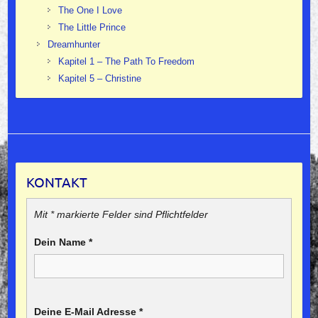
The One I Love
The Little Prince
Dreamhunter
Kapitel 1 – The Path To Freedom
Kapitel 5 – Christine
KONTAKT
Mit * markierte Felder sind Pflichtfelder
Dein Name
*
Deine E-Mail Adresse
*