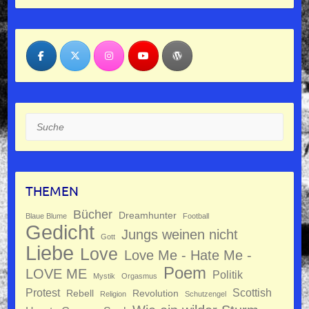
Suche
THEMEN
Bücher
Dreamhunter
Blaue Blume
Football
Gedicht
Jungs weinen nicht
Gott
Liebe
Love
Love Me - Hate Me -
Poem
LOVE ME
Politik
Mystik
Orgasmus
Protest
Scottish
Rebell
Revolution
Religion
Schutzengel