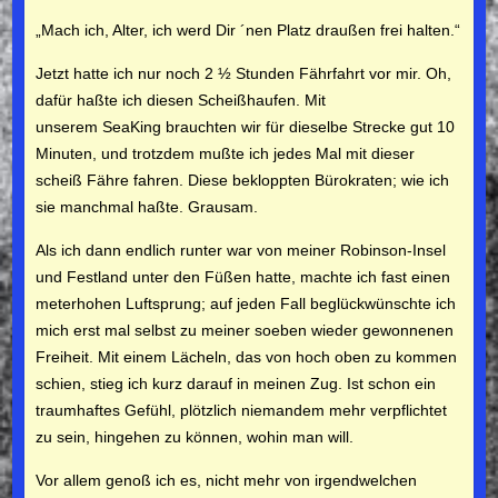
„Mach ich, Alter, ich werd Dir ´nen Platz draußen frei halten.“
Jetzt hatte ich nur noch 2 ½ Stunden Fährfahrt vor mir. Oh,
dafür haßte ich diesen Scheißhaufen. Mit
unserem
SeaKing
brauchten wir für dieselbe Strecke gut 10
Minuten, und trotz­dem mußte ich jedes Mal mit dieser
scheiß Fähre fahren. Diese bekloppten Bürokraten; wie ich
sie manchmal haßte. Grausam.
Als ich dann endlich runter war von meiner Robinson-
Insel
und Festland unter den Füßen hatte, machte ich fast einen
meter­hohen Luftsprung; auf jeden Fall beglückwünschte ich
mich erst mal selbst zu meiner soeben wieder gewonnenen
Freiheit. Mit einem Lächeln, das von hoch oben zu kommen
schien, stieg ich kurz darauf in meinen Zug. Ist schon ein
traumhaftes Ge­fühl, plötzlich niemandem mehr verpflichtet
zu sein, hingehen zu können, wohin man will.
Vor allem genoß ich es, nicht mehr von irgendwelchen