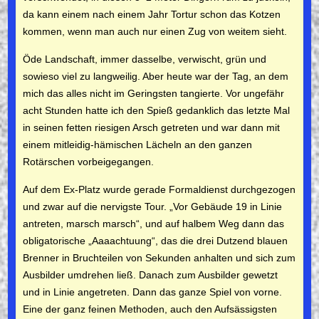
da kann einem nach ei­nem Jahr Tortur schon das Kotzen
kommen, wenn man auch nur einen Zug von weitem sieht.
Öde Landschaft, immer dasselbe, verwischt, grün und
sowieso viel zu langweilig. Aber heute war der Tag, an dem
mich das alles nicht im Geringsten tangierte. Vor ungefähr
acht Stun­den hatte ich den Spieß gedanklich das letzte Mal
in seinen fetten riesigen Arsch getreten und war dann mit
einem mitleidig-
hämi­schen Lächeln an den ganzen
Rotärschen vorbeigegangen.
Auf dem Ex-
Platz wurde gerade Formaldienst durchgezogen
und zwar auf die nervigste Tour. „Vor Gebäude 19 in Linie
antre­ten, marsch marsch“, und auf halbem Weg dann das
obligatori­sche „Aaaachtuung“, das die drei Dutzend blauen
Brenner in Bruchteilen von Sekunden anhalten und sich zum
Ausbilder um­drehen ließ. Danach zum Ausbilder gewetzt
und in Linie ange­treten. Dann das ganze Spiel von vorne.
Eine der ganz feinen Methoden, auch den Aufsässigsten