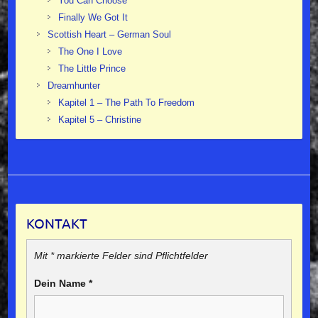
You Can Choose
Finally We Got It
Scottish Heart – German Soul
The One I Love
The Little Prince
Dreamhunter
Kapitel 1 – The Path To Freedom
Kapitel 5 – Christine
KONTAKT
Mit * markierte Felder sind Pflichtfelder
Dein Name
*