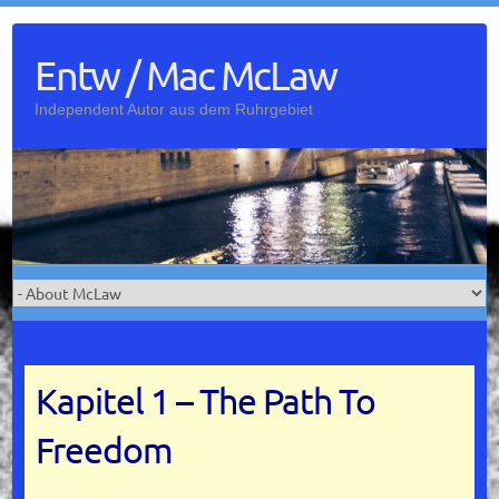
Skip
to
Entw / Mac McLaw
content
Independent Autor aus dem Ruhrgebiet
Kapitel 1 – The Path To
Freedom