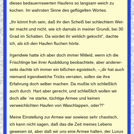
dieses bedauernswerten Hau­fens so langsam weich zu
kochen. Im wahrsten Sinne des geflü­gelten Wortes.
„Ihr könnt froh sein, daß ihr den Scheiß bei schlechtem Wet­
ter macht und nicht, wie ich damals in meiner Grundi, bei 30
Grad im Schatten. Da würdet ihr wirklich gekocht“, dachte
ich, als ich den Haufen fluchen hörte.
Irgendwie hatte ich aber doch immer Mitleid, wenn ich die
Frisch­linge bei ihrer Ausbildung beobachtete, aber anderer­
seits dachte ich immer ein bißchen egoistisch, –
„dir hat auch
niemand irgend­welche Tricks verraten, sollen sie ihre
Erfahrung doch selber machen. Da mußte ich schließlich
auch durch. Hart aber gerecht, und schließlich wollen wir
doch alle ´ne starke, tüchtige Armee und keinen
verweichlichten Haufen von Waschlappen, oder?!“
Meine Einstellung zur Armee war sowieso sehr chaotisch,
ich kann nicht sagen, daß das die Zeit meines Lebens
gewesen ist, aber daß wir uns eine Armee halten, der Luxus