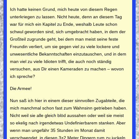
Ich hatte keinen Grund, mich heute von diesem Regen
unter­kriegen zu lassen. Nicht heute, denn an diesem Tag
war für mich ein Kapitel zu Ende, weshalb Leute schon
schwul geworden sind, sich umgebracht ha­ben, in dem der
Großteil zugrunde geht, bei dem man meist seine feste
Freundin verliert, um sie gegen viel zu viele lockere und
unwesentliche Bekanntschaften einzutauschen, und in dem
man viel zu viele Idioten trifft, die auch noch ständig
versuchen, aus Dir einen Kameraden zu machen –
wovon
ich spreche?
Die Armee!
Nun saß ich hier in einem dieser sinnvollen Zugabteile, die
mich manchmal schon fast zum Wahnsinn getrieben haben.
Nicht weil sie alle gleich blöd aussahen oder weil sie meist
so ekelig nach irgendetwas Undefinierbarem stanken. Aber
wenn man ungefähr 35 Stunden im Monat damit
verschwendet, in die­sen 3×2 Meter Dingern rum zu juckeln,