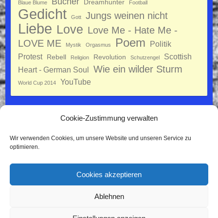
Bücher
Dreamhunter
Blaue Blume
Football
Gedicht
Jungs weinen nicht
Gott
Liebe
Love
Love Me - Hate Me -
Poem
LOVE ME
Politik
Mystik
Orgasmus
Protest
Scottish
Rebell
Revolution
Religion
Schutzengel
Wie ein wilder Sturm
Heart - German Soul
YouTube
World Cup 2014
Cookie-Zustimmung verwalten
Datenschutz
Wir verwenden Cookies, um unsere Website und unseren Service zu
Impressum
optimieren.
Cookie-Richtlinie (EU)
Cookies akzeptieren
Ablehnen